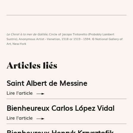
Le Christ à la mer de Galilée,
Circle of Jacopo Tintoretto (Probably Lambert
Sustris), Anonymous Artist - Venetian, 1518 or 1519 - 1594. © National Gallery of
Art, New-York
Articles liés
Saint Albert de Messine
Lire l'article
Bienheureux Carlos López Vidal
Lire l'article
Bienheureux Henryk Krzysztofik