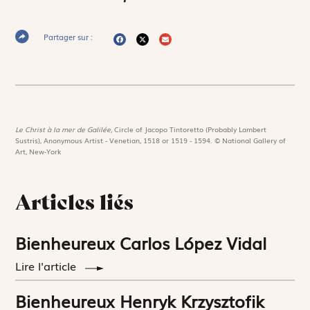
Partager sur :
Le Christ à la mer de Galilée,
Circle of Jacopo Tintoretto (Probably Lambert
Sustris), Anonymous Artist - Venetian, 1518 or 1519 - 1594. © National Gallery of
Art, New-York
Articles liés
Bienheureux Carlos López Vidal
Lire l'article
Bienheureux Henryk Krzysztofik