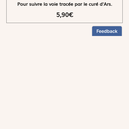
Pour suivre la voie tracée par le curé d'Ars.
5,90€
NEWSLETTER
Restez informés
En vous inscrivant, vous aurez le choix de recevoir
nos newsletters thématiques.
Les informations recueillies sur ce formulaire sont enregistrées par
Magnificat Sas
.
Vous pouvez exercer votre droit d'accès aux données vous concernant en