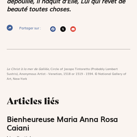
dépouillé, Il naquit d’Elle, Lui qui revêt de
beauté toutes choses.
Partager sur :
Le Christ à la mer de Galilée,
Circle of Jacopo Tintoretto (Probably Lambert
Sustris), Anonymous Artist - Venetian, 1518 or 1519 - 1594. © National Gallery of
Art, New-York
Articles liés
Bienheureuse Maria Anna Rosa
Caiani