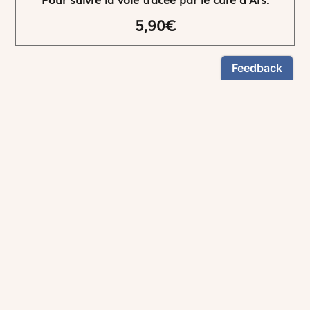
5,90€
NEWSLETTER
Restez informés
En vous inscrivant, vous aurez le choix de recevoir
nos newsletters thématiques.
Les informations recueillies sur ce formulaire sont enregistrées par
Magnificat Sas
.
Vous pouvez exercer votre droit d'accès aux données vous concernant en
vous adressant à :
rgpd@magnificat.fr
ou
cliquez ici
.
*