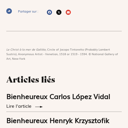
Partager sur :
Le Christ à la mer de Galilée,
Circle of Jacopo Tintoretto (Probably Lambert
Sustris), Anonymous Artist - Venetian, 1518 or 1519 - 1594. © National Gallery of
Art, New-York
Articles liés
Bienheureux Carlos López Vidal
Lire l'article
Bienheureux Henryk Krzysztofik