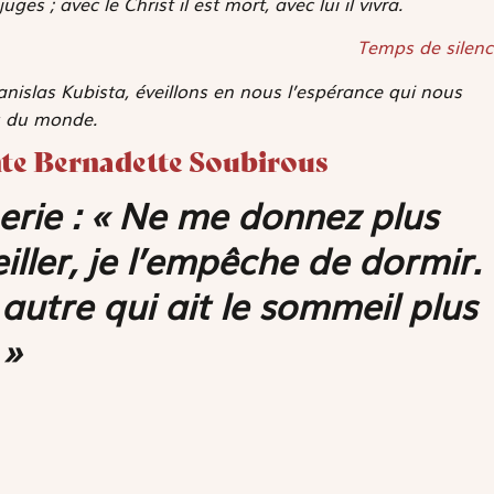
es ; avec le Christ il est mort, avec lui il vivra.
Temps de silenc
anislas Kubista, éveillons en nous l’espérance qui nous
s du monde.
inte Bernadette Soubirous
merie : « Ne me donnez plus
ller, je l’empêche de dormir.
utre qui ait le sommeil plus
 »