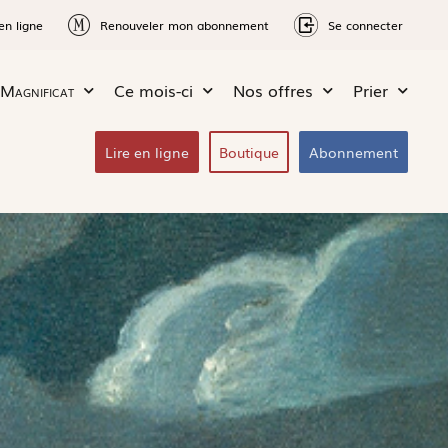
en ligne
Renouveler mon abonnement
Se connecter
Magnificat
Ce mois-ci
Nos offres
Prier
Lire en ligne
Boutique
Abonnement