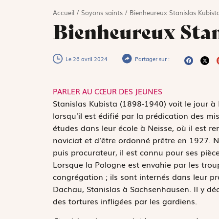
Accueil
/
Soyons saints
/
Bienheureux Stanislas Kubist
Bienheureux Stan
Le 26 avril 2024
Partager sur :
PARLER AU CŒUR DES JEUNES
S
tanislas Kubista (1898-1940) voit le jour à
lorsqu’il est édifié par la prédication des mi
études dans leur école à Neisse, où il est re
noviciat et d’être ordonné prêtre en 1927
puis procurateur, il est connu pour ses pièce
Lorsque la Pologne est envahie par les trou
congrégation ; ils sont internés dans leur p
Dachau, Stanislas à Sachsenhausen. Il y dé
des tortures infligées par les gardiens.