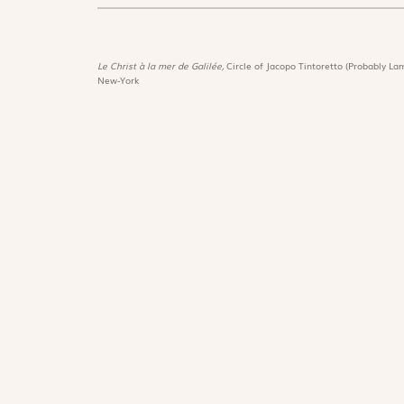
Le Christ à la mer de Galilée,
Circle of Jacopo Tintoretto (Probably Lam
New-York