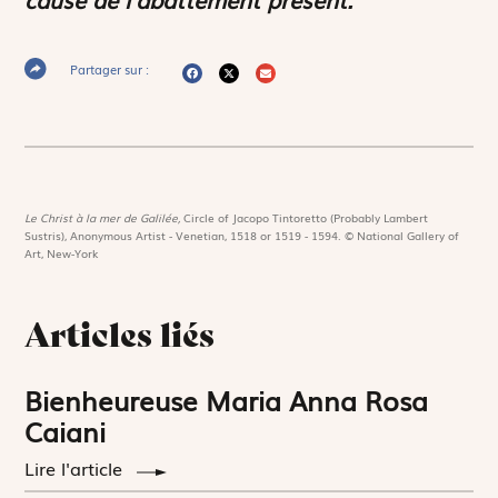
Partager sur :
Le Christ à la mer de Galilée,
Circle of Jacopo Tintoretto (Probably Lambert
Sustris), Anonymous Artist - Venetian, 1518 or 1519 - 1594. © National Gallery of
Art, New-York
Articles liés
Bienheureuse Maria Anna Rosa
Caiani
Lire l'article