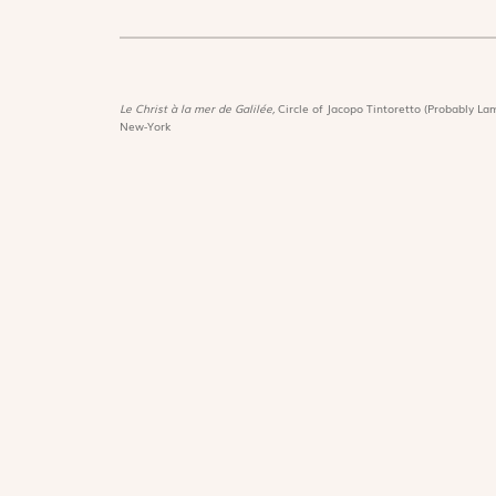
Le Christ à la mer de Galilée,
Circle of Jacopo Tintoretto (Probably Lam
New-York