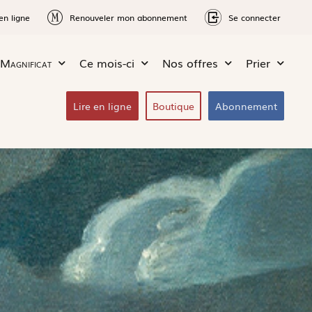
en ligne
Renouveler mon abonnement
Se connecter
Magnificat
Ce mois-ci
Nos offres
Prier
Lire en ligne
Boutique
Abonnement