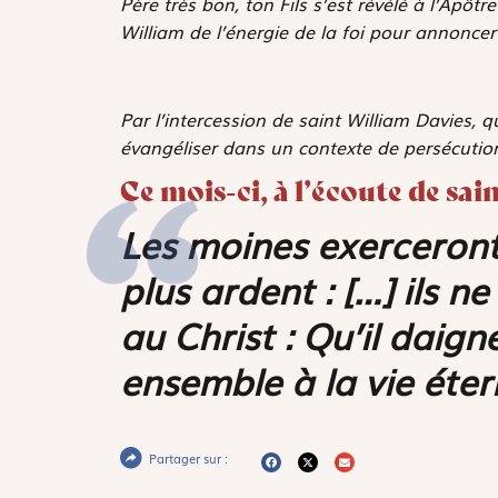
Père très bon, ton Fils s’est révélé à l’Apôtr
William de l’énergie de la foi pour annoncer 
Par l’intercession de saint William Davies, 
évangéliser dans un contexte de persécutio
Ce mois-ci, à l’écoute de sai
Les moines exerceront
plus ardent : […] ils 
au Christ : Qu’il daig
ensemble à la vie étern
Partager sur :