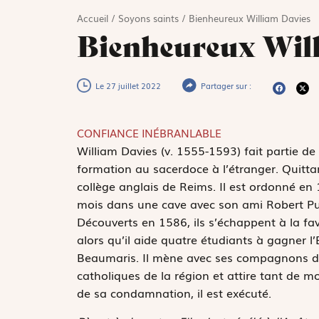
Accueil
/
Soyons saints
/
Bienheureux William Davies
Bienheureux Wil
Le 27 juillet 2022
Partager sur :
CONFIANCE INÉBRANLABLE
W
illiam Davies (v. 1555-1593) fait partie d
formation au sacerdoce à l’étranger. Quittant
collège anglais de Reims. Il est ordonné en 1
mois dans une cave avec son ami Robert Pugh
Découverts en 1586, ils s’échappent à la fav
alors qu’il aide quatre étudiants à gagner 
Beaumaris. Il mène avec ses compagnons de r
catholiques de la région et attire tant de 
de sa condamnation, il est exécuté.