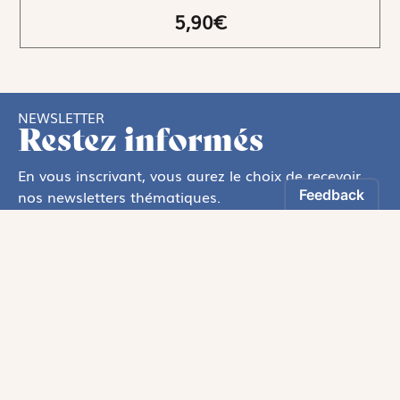
5,90€
NEWSLETTER
Restez informés
En vous inscrivant, vous aurez le choix de recevoir
nos newsletters thématiques.
Les informations recueillies sur ce formulaire sont enregistrées par
Magnificat Sas
.
Vous pouvez exercer votre droit d'accès aux données vous concernant en
vous adressant à :
rgpd@magnificat.fr
ou
cliquez ici
.
*