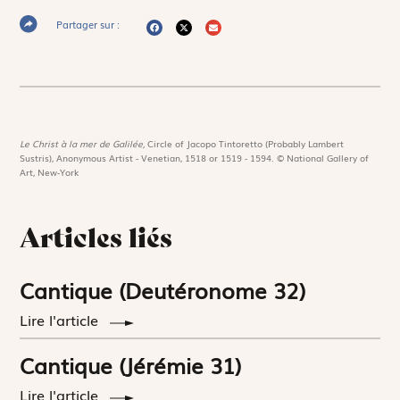
Partager sur :
Le Christ à la mer de Galilée,
Circle of Jacopo Tintoretto (Probably Lambert
Sustris), Anonymous Artist - Venetian, 1518 or 1519 - 1594. © National Gallery of
Art, New-York
Articles liés
Cantique (Deutéronome 32)
Lire l'article
Cantique (Jérémie 31)
Lire l'article