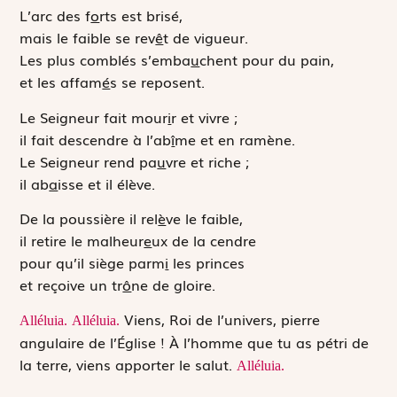
L’arc des f
o
rts est brisé,
mais le faible se rev
ê
t de vigueur.
Les plus comblés s’emba
u
chent pour du pain,
et les affam
é
s se reposent.
Le Seigneur fait mour
i
r et vivre ;
il fait descendre à l’ab
î
me et en ramène.
Le Seigneur rend pa
u
vre et riche ;
il ab
a
isse et il élève.
De la poussière il rel
è
ve le faible,
il retire le malheur
e
ux de la cendre
pour qu’il siège parm
i
les princes
et reçoive un tr
ô
ne de gloire.
Viens, Roi de l’univers, pierre
Alléluia.
Alléluia.
angulaire de l’Église ! À l’homme que tu as pétri de
la terre, viens apporter le salut.
Alléluia.