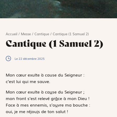
Accueil
/
Messe
/
Cantique
/
Cantique (1 Samuel 2)
Cantique (1 Samuel 2)
Le 22 décembre 2025
Mon cœur exulte à cause du Seigneur :
c’est lui qui me sauve.
Mon cœur exulte à ca
u
se du Seigneur ;
mon front s’est relevé gr
â
ce à mon Dieu !
Face à mes ennemis, s’o
u
vre ma bouche :
oui, je me réjou
i
s de ton salut !