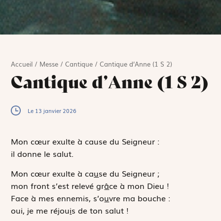
Accueil
/
Messe
/
Cantique
/
Cantique d’Anne (1 S 2)
Cantique d’Anne (1 S 2)
Le 13 janvier 2026
Mon cœur exulte à cause du Seigneur :
il donne le salut.
Mon cœur exulte à ca
u
se du Seigneur ;
mon front s’est relevé gr
â
ce à mon Dieu !
Face à mes ennemis, s’o
u
vre ma bouche :
oui, je me réjou
i
s de ton salut !