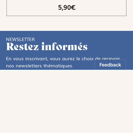
5,90€
NEWSLETTER
Restez informés
En vous inscrivant, vous aurez le choix de recevoir
nos newsletters thématiques.
Les informations recueillies sur ce formulaire sont enregistrées par
Magnificat Sas
.
Vous pouvez exercer votre droit d'accès aux données vous concernant en
vous adressant à :
rgpd@magnificat.fr
ou
cliquez ici
.
*