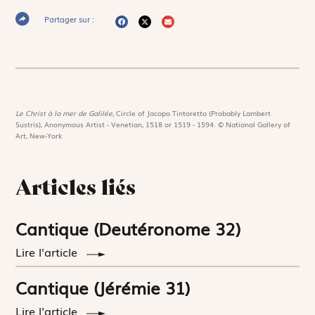
Partager sur :
Le Christ à la mer de Galilée,
Circle of Jacopo Tintoretto (Probably Lambert
Sustris), Anonymous Artist - Venetian, 1518 or 1519 - 1594. © National Gallery of
Art, New-York
Articles liés
Cantique (Deutéronome 32)
Lire l'article
Cantique (Jérémie 31)
Lire l'article