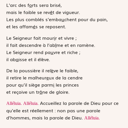
L’arc des f
o
rts sera brisé,
mais le faible se rev
ê
t de vigueur.
Les plus comblés s’emba
u
chent pour du pain,
et les affam
é
s se reposent.
Le Seigneur fait mour
i
r et vivre ;
il fait descendre à l’ab
î
me et en ramène.
Le Seigneur rend pa
u
vre et riche ;
il ab
a
isse et il élève.
De la poussière il rel
è
ve le faible,
il retire le malheur
e
ux de la cendre
pour qu’il siège parm
i
les princes
et reçoive un tr
ô
ne de gloire.
Accueillez la parole de Dieu pour ce
Alléluia.
Alléluia.
qu’elle est réellement : non pas une parole
d’hommes, mais la parole de Dieu.
Alléluia.