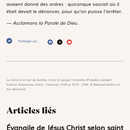
avaient donné des ordres : quiconque saurait où il
était devait le dénoncer, pour qu’on puisse l’arrêter.
— Acclamons la Parole de Dieu.
Partager sur :
Le Christ à la mer de Galilée,
Circle of Jacopo Tintoretto (Probably Lambert
Sustris), Anonymous Artist - Venetian, 1518 or 1519 - 1594. © National Gallery of
Art, New-York
Articles liés
Évangile de Jésus Christ selon saint