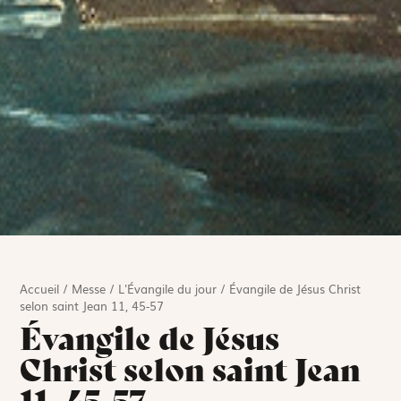
Accueil
/
Messe
/
L'Évangile du jour
/
Évangile de Jésus Christ
selon saint Jean 11, 45-57
Évangile de Jésus
Christ selon saint Jean
11, 45-57