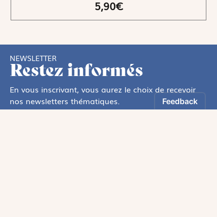
5,90€
NEWSLETTER
Restez informés
En vous inscrivant, vous aurez le choix de recevoir
nos newsletters thématiques.
Les informations recueillies sur ce formulaire sont enregistrées par
Magnificat Sas
.
Vous pouvez exercer votre droit d'accès aux données vous concernant en
vous adressant à :
rgpd@magnificat.fr
ou
cliquez ici
.
*