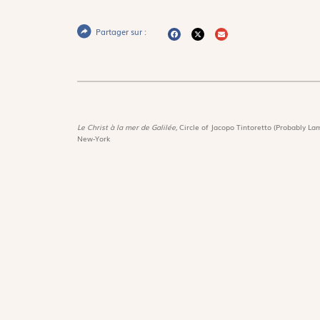
Partager sur :
Le Christ à la mer de Galilée,
Circle of Jacopo Tintoretto (Probably Lam
New-York