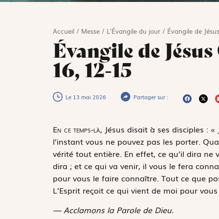
Accueil
/
Messe
/
L'Évangile du jour
/
Évangile de Jésus
Évangile de Jésus 
16, 12-15
Le 13 mai 2026
Partager sur :
E
n ce temps-là,
Jésus disait à ses disciples : 
l’instant vous ne pouvez pas les porter. Quand
vérité tout entière. En effet, ce qu’il dira n
dira ; et ce qui va venir, il vous le fera conna
pour vous le faire connaître. Tout ce que pos
L’Esprit reçoit ce qui vient de moi pour vous 
— Acclamons la Parole de Dieu.