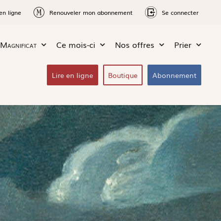
en ligne
Renouveler mon abonnement
Se connecter
Magnificat
Ce mois-ci
Nos offres
Prier
Lire en ligne
Boutique
Abonnement