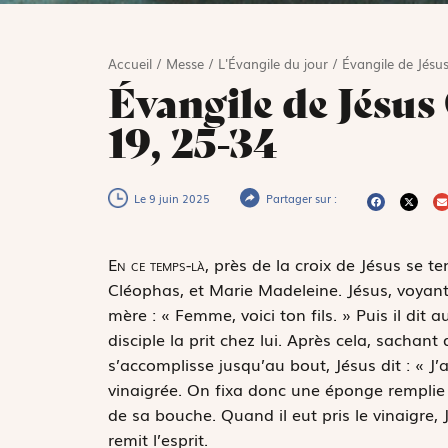
Accueil
/
Messe
/
L'Évangile du jour
/
Évangile de Jésus
Évangile de Jésus 
19, 25-34
Le 9 juin 2025
Partager sur :
E
n ce temps-là,
près de la croix de Jésus se t
Cléophas, et Marie Madeleine. Jésus, voyant sa
mère : « Femme, voici ton fils. » Puis il dit au
disciple la prit chez lui. Après cela, sachant
s’accomplisse jusqu’au bout, Jésus dit : « J’ai
vinaigrée. On fixa donc une éponge remplie
de sa bouche. Quand il eut pris le vinaigre, Jé
remit l’esprit.