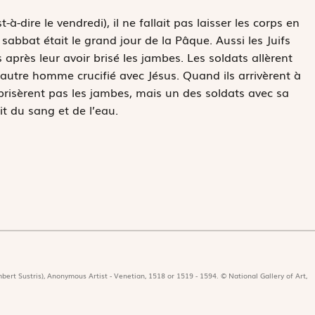
à-dire le vendredi), il ne fallait pas laisser les corps en
sabbat était le grand jour de la Pâque. Aussi les Juifs
après leur avoir brisé les jambes. Les soldats allèrent
’autre homme crucifié avec Jésus. Quand ils arrivèrent à
ui brisèrent pas les jambes, mais un des soldats avec sa
tit du sang et de l’eau.
bert Sustris), Anonymous Artist - Venetian, 1518 or 1519 - 1594. © National Gallery of Art,