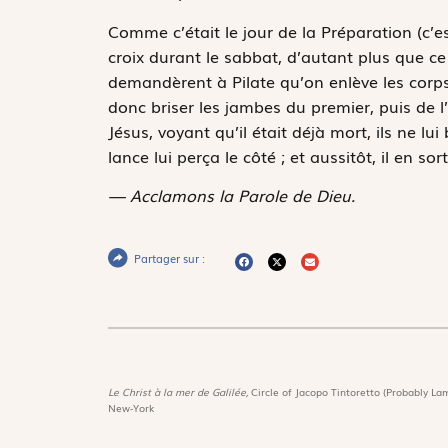
Comme c’était le jour de la Préparation (c’est-
croix durant le sabbat, d’autant plus que ce 
demandèrent à Pilate qu’on enlève les corps 
donc briser les jambes du premier, puis de l
Jésus, voyant qu’il était déjà mort, ils ne l
lance lui perça le côté ; et aussitôt, il en sor
— Acclamons la Parole de Dieu.
Partager sur :
Le Christ à la mer de Galilée,
Circle of Jacopo Tintoretto (Probably Lam
New-York