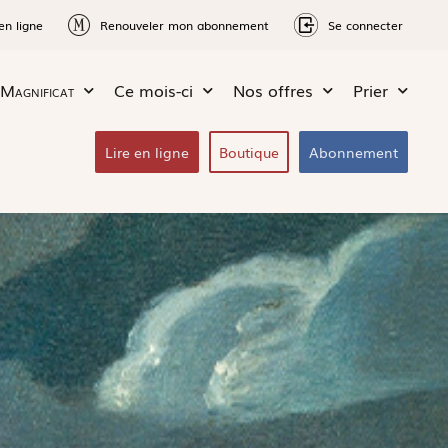
en ligne
Renouveler mon abonnement
Se connecter
Magnificat
Ce mois-ci
Nos offres
Prier
Lire en ligne
Boutique
Abonnement