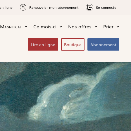
en ligne
Renouveler mon abonnement
Se connecter
Magnificat
Ce mois-ci
Nos offres
Prier
Lire en ligne
Boutique
Abonnement