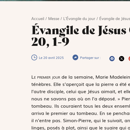
Accueil
/
Messe
/
L'Évangile du jour
/
Évangile de Jésus
Évangile de Jésus 
20, 1-9
Le 20 avril 2025
Partager sur :
L
e premier jour
de la semaine, Marie Madeleine
ténèbres. Elle s’aperçoit que la pierre a ét
l’autre disciple, celui que Jésus aimait, et e
nous ne savons pas où on l’a déposé. » Pierr
tombeau. Ils couraient tous les deux ensemble
arriva le premier au tombeau. En se penchant
il n’entre pas. Simon-Pierre, qui le suivait, a
linges, posés à plat, ainsi que le suaire qui