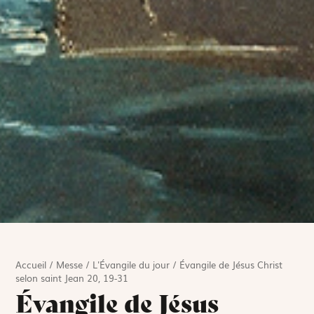
Accueil
/
Messe
/
L'Évangile du jour
/
Évangile de Jésus Christ
selon saint Jean 20, 19-31
Évangile de Jésus