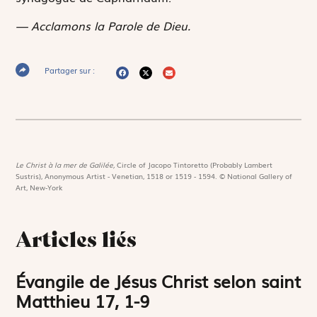
— Acclamons la Parole de Dieu.
Partager sur :
Le Christ à la mer de Galilée,
Circle of Jacopo Tintoretto (Probably Lambert
Sustris), Anonymous Artist - Venetian, 1518 or 1519 - 1594. © National Gallery of
Art, New-York
Articles liés
Évangile de Jésus Christ selon saint
Matthieu 17, 1-9