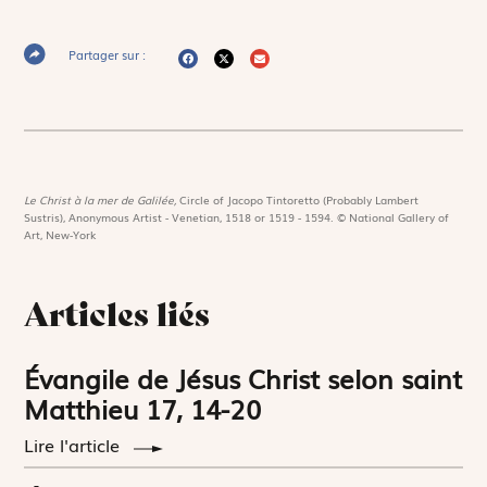
Partager sur :
Le Christ à la mer de Galilée,
Circle of Jacopo Tintoretto (Probably Lambert
Sustris), Anonymous Artist - Venetian, 1518 or 1519 - 1594. © National Gallery of
Art, New-York
Articles liés
Évangile de Jésus Christ selon saint
Matthieu 17, 14-20
Lire l'article