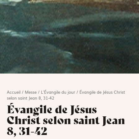
Accueil
/
Messe
/
L'Évangile du jour
/
Évangile de Jésus Christ
selon saint Jean 8, 31-42
Évangile de Jésus
Christ selon saint Jean
8, 31-42