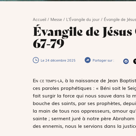
Accueil
/
Messe
/
L'Évangile du jour
/
Évangile de Jésus
Évangile de Jésus 
67-79
Le 24 décembre 2025
Partager sur :
E
n ce temps-là,
à la naissance de Jean Baptiste
ces paroles prophétiques : « Béni soit le Seig
fait surgir la force qui nous sauve dans la m
bouche des saints, par ses prophètes, depui
la main de tous nos oppresseurs, amour qu’
sainte ; serment juré à notre père Abraham 
des ennemis, nous le servions dans la justice