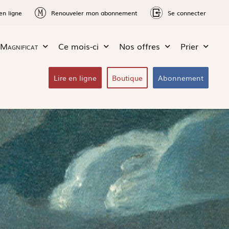
en ligne
Renouveler mon abonnement
Se connecter
Magnificat
Ce mois-ci
Nos offres
Prier
Lire en ligne
Boutique
Abonnement