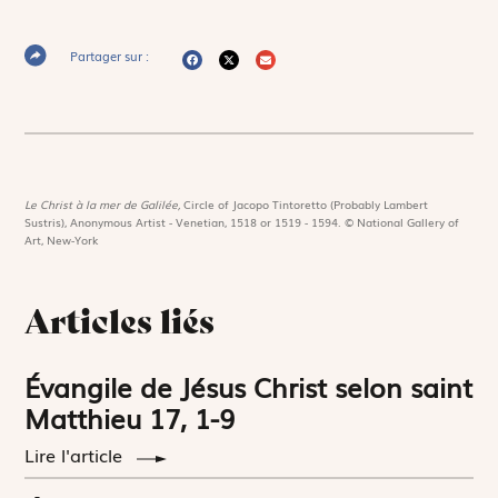
Partager sur :
Le Christ à la mer de Galilée,
Circle of Jacopo Tintoretto (Probably Lambert
Sustris), Anonymous Artist - Venetian, 1518 or 1519 - 1594. © National Gallery of
Art, New-York
Articles liés
Évangile de Jésus Christ selon saint
Matthieu 17, 1-9
Lire l'article