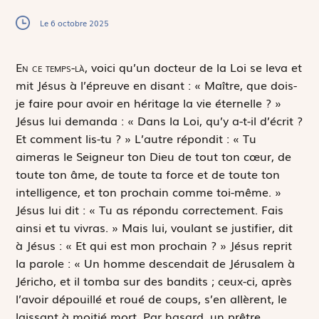
Le 6 octobre 2025
E
n ce temps-là,
voici qu’un docteur de la Loi se leva et
mit Jésus à l’épreuve en disant : « Maître, que dois-
je faire pour avoir en héritage la vie éternelle ? »
Jésus lui demanda : « Dans la Loi, qu’y a-t-il d’écrit ?
Et comment lis-tu ? » L’autre répondit :
« Tu
aimeras le Seigneur ton Dieu de tout ton cœur, de
toute ton âme, de toute ta force et de toute ton
intelligence, et ton prochain comme toi-même. »
Jésus lui dit : « Tu as répondu correctement. Fais
ainsi et tu vivras. » Mais lui, voulant se justifier, dit
à Jésus : « Et qui est mon prochain ? » Jésus reprit
la parole : « Un homme descendait de Jérusalem à
Jéricho, et il tomba sur des bandits ; ceux-ci, après
l’avoir dépouillé et roué de coups, s’en allèrent, le
laissant à moitié mort. Par hasard, un prêtre