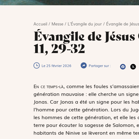
Accueil
/
Messe
/
L'Évangile du jour
/
Évangile de Jésus
Évangile de Jésus
11, 29-32
Le 25 février 2026
Partager sur :
E
n ce temps-là,
comme les foules s’amassaient,
génération mauvaise : elle cherche un signe,
Jonas. Car Jonas a été un signe pour les hab
l’homme pour cette génération. Lors du Ju
les hommes de cette génération, et elle les 
terre pour écouter la sagesse de Salomon, et
habitants de Ninive se lèveront en même tem