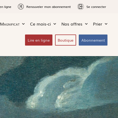
en ligne
Renouveler mon abonnement
Se connecter
Magnificat
Ce mois-ci
Nos offres
Prier
Lire en ligne
Boutique
Abonnement