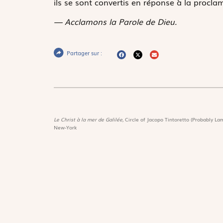
ils se sont convertis en réponse à la proclama
— Acclamons la Parole de Dieu.
Partager sur :
Le Christ à la mer de Galilée,
Circle of Jacopo Tintoretto (Probably Lam
New-York