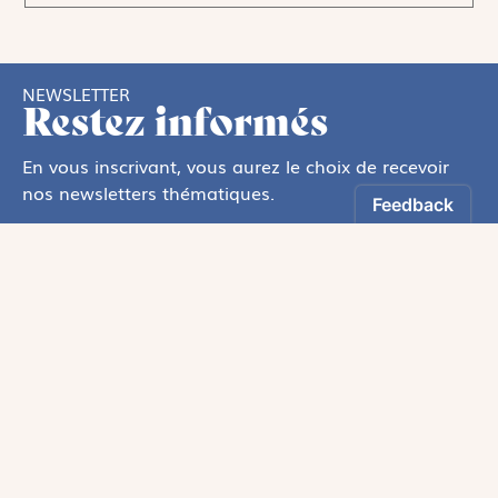
NEWSLETTER
Restez informés
En vous inscrivant, vous aurez le choix de recevoir
nos newsletters thématiques.
Les informations recueillies sur ce formulaire sont enregistrées par
Magnificat Sas
.
Vous pouvez exercer votre droit d'accès aux données vous concernant en
vous adressant à :
rgpd@magnificat.fr
ou
cliquez ici
.
*