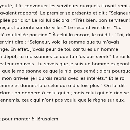
auté, il fit convoquer les serviteurs auxquels il avait remis
s avaient rapporté. Le premier se présenta et dit : “Seigneur
ée par dix.” Le roi lui déclara : “Très bien, bon serviteur 
çois l’autorité sur dix villes.” Le second vint dire : “La
multipliée par cinq.” À celui-là encore, le roi dit : “Toi, d
ier vint dire : “Seigneur, voici la somme que tu m’avais
nge. En effet, j’avais peur de toi, car tu es un homme
en dépôt, tu moissonnes ce que tu n’as pas semé.” Le roi lu
serviteur mauvais : tu savais que je suis un homme exigeant
t, que je moissonne ce que je n’ai pas semé ; alors pourquo
n arrivée, je l’aurais repris avec les intérêts.” Et le roi
somme et donnez-la à celui qui a dix fois plus.” On lui dit :
éclare : on donnera à celui qui a ; mais celui qui n’a rien se
ennemis, ceux qui n’ont pas voulu que je règne sur eux,
nt pour monter à Jérusalem.