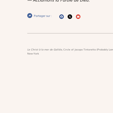
Partager sur :
Le Christ à la mer de Galilée,
Circle of Jacopo Tintoretto (Probably Lam
New-York