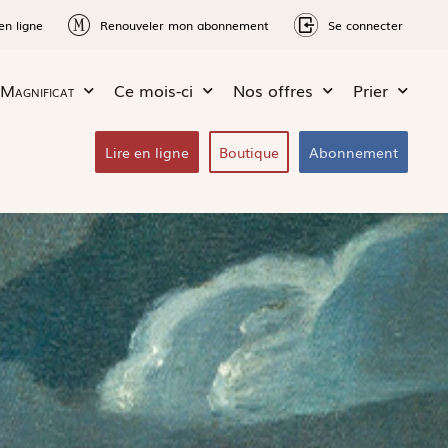
en ligne
Renouveler mon abonnement
Se connecter
Magnificat
Ce mois-ci
Nos offres
Prier
Lire en ligne
Boutique
Abonnement