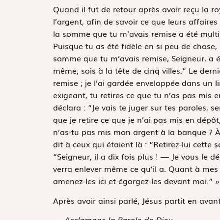
Quand il fut de retour après avoir reçu la roy
l’argent, afin de savoir ce que leurs affaire
la somme que tu m’avais remise a été multipli
Puisque tu as été fidèle en si peu de chose, re
somme que tu m’avais remise, Seigneur, a été 
même, sois à la tête de cinq villes.” Le dern
remise ; je l’ai gardée enveloppée dans un li
exigeant, tu retires ce que tu n’as pas mis 
déclara : “Je vais te juger sur tes paroles, 
que je retire ce que je n’ai pas mis en dépô
n’as-tu pas mis mon argent à la banque ? À mo
dit à ceux qui étaient là : “Retirez-lui cette 
“Seigneur, il a dix fois plus ! — Je vous le d
verra enlever même ce qu’il a. Quant à mes 
amenez-les ici et égorgez-les devant moi.” »
Après avoir ainsi parlé, Jésus partit en ava
— Acclamons la Parole de Dieu.