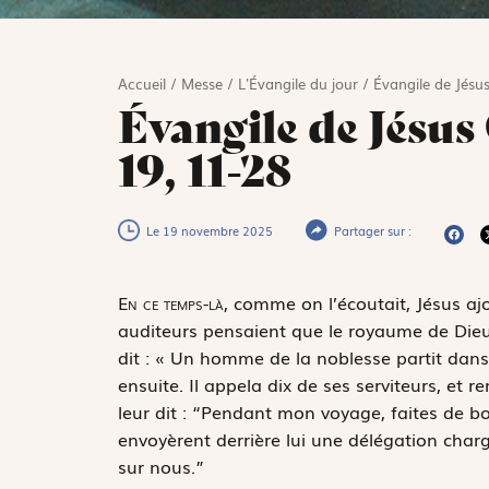
Accueil
/
Messe
/
L'Évangile du jour
/
Évangile de Jésus
Évangile de Jésus
19, 11-28
Le 19 novembre 2025
Partager sur :
E
n ce temps-là,
comme on l’écoutait, Jésus ajou
auditeurs pensaient que le royaume de Dieu a
dit : « Un homme de la noblesse partit dans 
ensuite. Il appela dix de ses serviteurs, et 
leur dit : “Pendant mon voyage, faites de bon
envoyèrent derrière lui une délégation cha
sur nous.”