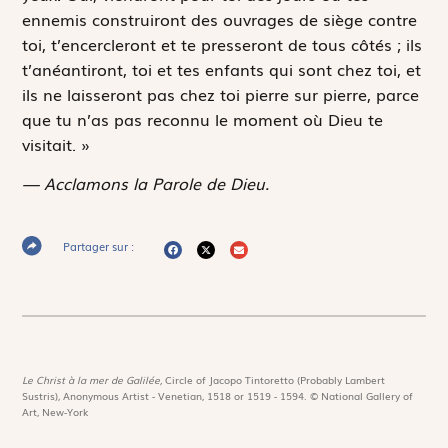
ennemis construiront des ouvrages de siège contre
toi, t’encercleront et te presseront de tous côtés ; ils
t’anéantiront, toi et tes enfants qui sont chez toi, et
ils ne laisseront pas chez toi pierre sur pierre, parce
que tu n’as pas reconnu le moment où Dieu te
visitait. »
— Acclamons la Parole de Dieu.
Partager sur :
Le Christ à la mer de Galilée,
Circle of Jacopo Tintoretto (Probably Lambert
Sustris), Anonymous Artist - Venetian, 1518 or 1519 - 1594. © National Gallery of
Art, New-York