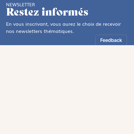
NEWSLETTER
Restez informés
En vous inscrivant, vous aurez le choix de recevoir
nos newsletters thématiques.
Les informations recueillies sur ce formulaire sont enregistrées par
Magnificat Sas
.
Vous pouvez exercer votre droit d'accès aux données vous concernant en
vous adressant à :
rgpd@magnificat.fr
ou
cliquez ici
.
*
S'inscrire