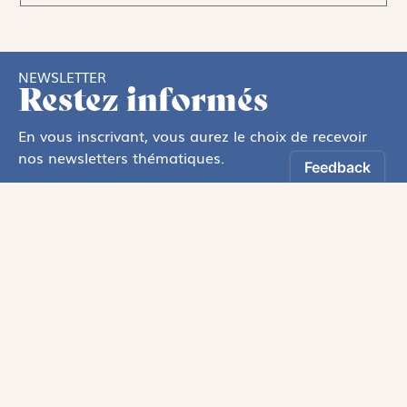
NEWSLETTER
Restez informés
En vous inscrivant, vous aurez le choix de recevoir
nos newsletters thématiques.
Les informations recueillies sur ce formulaire sont enregistrées par
Magnificat Sas
.
Vous pouvez exercer votre droit d'accès aux données vous concernant en
vous adressant à :
rgpd@magnificat.fr
ou
cliquez ici
.
*