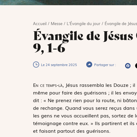
Accueil
/
Messe
/
L'Évangile du jour
/
Évangile de Jésus
Évangile de Jésus
9, 1-6
Le 24 septembre 2025
Partager sur :
E
n ce temps-là,
Jésus rassembla les Douze ; il
même pour faire des guérisons ; il les envoy
dit : « Ne prenez rien pour la route, ni bâto
de rechange. Quand vous serez reçus dans une
les gens ne vous accueillent pas, sortez de l
témoignage contre eux. » Ils partirent et ils
et faisant partout des guérisons.