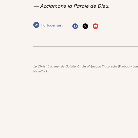
— Acclamons la Parole de Dieu.
Partager sur :
Le Christ à la mer de Galilée,
Circle of Jacopo Tintoretto (Probably Lam
New-York