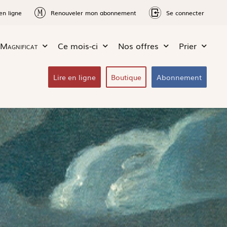
en ligne
Renouveler mon abonnement
Se connecter
Magnificat
Ce mois-ci
Nos offres
Prier
Lire en ligne
Boutique
Abonnement