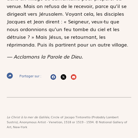
venue. Mais on refusa de le recevoir, parce qu’il se
dirigeait vers Jérusalem. Voyant cela, les disciples
Jacques et Jean dirent : « Seigneur, veux-tu que
nous ordonnions qu’un feu tombe du ciel et les
détruise ? » Mais Jésus, se retournant, les
réprimanda. Puis ils partirent pour un autre village.
— Acclamons la Parole de Dieu.
Partager sur :
Le Christ à la mer de Galilée,
Circle of Jacopo Tintoretto (Probably Lambert
Sustris), Anonymous Artist - Venetian, 1518 or 1519 - 1594. © National Gallery of
Art, New-York