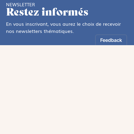
NEWSLETTER
Restez informés
En vous inscrivant, vous aurez le choix de recevoir
nos newsletters thématiques.
Les informations recueillies sur ce formulaire sont enregistrées par
Magnificat Sas
.
Vous pouvez exercer votre droit d'accès aux données vous concernant en
vous adressant à :
rgpd@magnificat.fr
ou
cliquez ici
.
*
S'inscrire