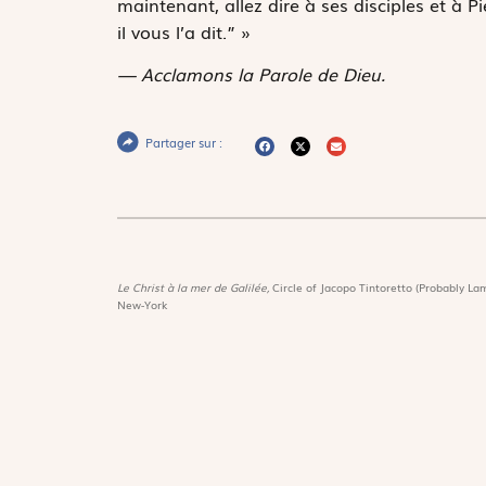
maintenant, allez dire à ses disciples et à P
il vous l’a dit.” »
— Acclamons la Parole de Dieu.
Partager sur :
Le Christ à la mer de Galilée,
Circle of Jacopo Tintoretto (Probably Lam
New-York