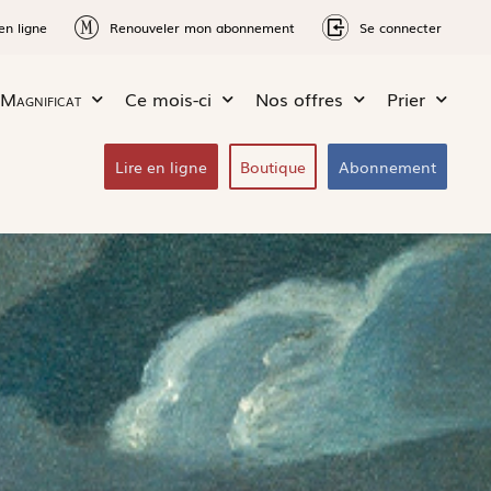
en ligne
Renouveler mon abonnement
Se connecter
Magnificat
Ce mois-ci
Nos offres
Prier
Lire en ligne
Boutique
Abonnement