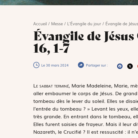
Accueil
/
Messe
/
L'Évangile du jour
/
Évangile de Jésus
Évangile de Jésus
16, 1-7
Le 30 mars 2024
Partager sur :
L
e sabbat terminé,
Marie Madeleine, Marie, mè
aller embaumer le corps de Jésus. De grand 
tombeau dès le lever du soleil. Elles se disa
l’entrée du tombeau ? » Levant les yeux, elle
très grande. En entrant dans le tombeau, ell
Elles furent saisies de frayeur. Mais il leur 
Nazareth, le Crucifié ? Il est ressuscité : il n