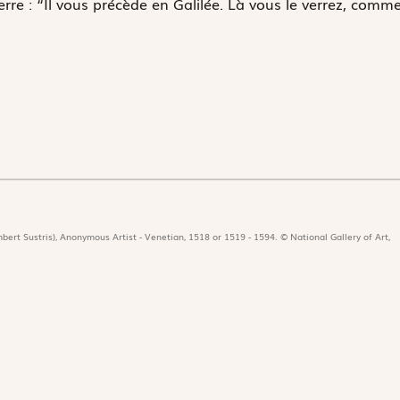
ierre : “Il vous précède en Galilée. Là vous le verrez, comm
bert Sustris), Anonymous Artist - Venetian, 1518 or 1519 - 1594. © National Gallery of Art,