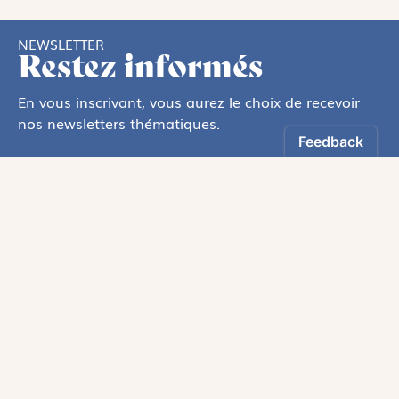
NEWSLETTER
Restez informés
En vous inscrivant, vous aurez le choix de recevoir
nos newsletters thématiques.
Les informations recueillies sur ce formulaire sont enregistrées par
Magnificat Sas
.
Vous pouvez exercer votre droit d'accès aux données vous concernant en
vous adressant à :
rgpd@magnificat.fr
ou
cliquez ici
.
*
S'inscrire