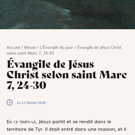
Accueil
/
Messe
/
L'Évangile du jour
/
Évangile de Jésus Christ
selon saint Marc 7, 24-30
Évangile de Jésus
Christ selon saint Marc
7, 24-30
Le 12 février 2026
E
n ce temps-là,
Jésus partit et se rendit dans le
territoire de Tyr. Il était entré dans une maison, et il