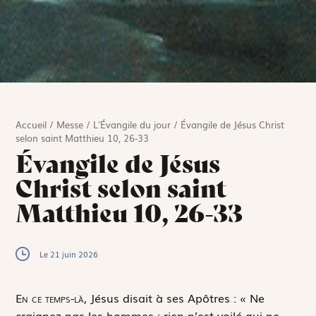
Accueil
/
Messe
/
L'Évangile du jour
/
Évangile de Jésus Christ
selon saint Matthieu 10, 26-33
Évangile de Jésus
Christ selon saint
Matthieu 10, 26-33
Le 21 juin 2026
E
n ce temps-là,
Jésus disait à ses Apôtres : « Ne
craignez pas les hommes ; rien n’est voilé qui ne