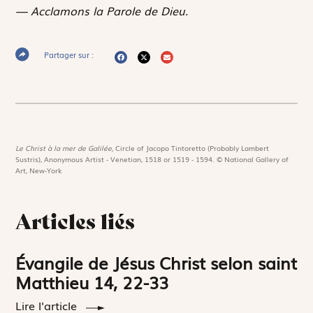
— Acclamons la Parole de Dieu.
Partager sur :
Le Christ à la mer de Galilée,
Circle of Jacopo Tintoretto (Probably Lambert
Sustris), Anonymous Artist - Venetian, 1518 or 1519 - 1594. © National Gallery of
Art, New-York
Articles liés
Évangile de Jésus Christ selon saint
Matthieu 14, 22-33
Lire l'article