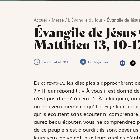
Accueil
/
Messe
/
L'Évangile du jour
/
Évangile de Jésus
Évangile de Jésus 
Matthieu 13, 10-1
Le 24 juillet 2025
Partager sur :
E
n ce temps-là,
les disciples s’approchèrent de
? » Il leur répondit : « À vous il est donné
n’est pas donné à ceux-là. À celui qui a, on 
on enlèvera même ce qu’il a. Si je leur parle
qu’ils écoutent sans écouter ni comprendre. 
aurez beau écouter, vous ne comprendrez pa
de ce peuple s’est alourdi : ils sont devenus
leurs yeux ne voient, que leurs oreilles n’e