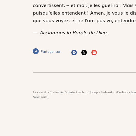
convertissent, – et moi, je les guérirai.
Mais v
puisqu’elles entendent ! Amen, je vous le di
que vous voyez, et ne l’ont pas vu, entendre
— Acclamons la Parole de Dieu.
Partager sur :
Le Christ à la mer de Galilée,
Circle of Jacopo Tintoretto (Probably Lam
New-York