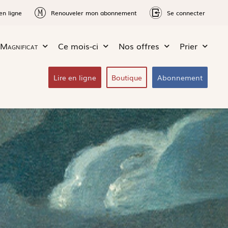
en ligne
Renouveler mon abonnement
Se connecter
Magnificat
Ce mois-ci
Nos offres
Prier
Lire en ligne
Boutique
Abonnement