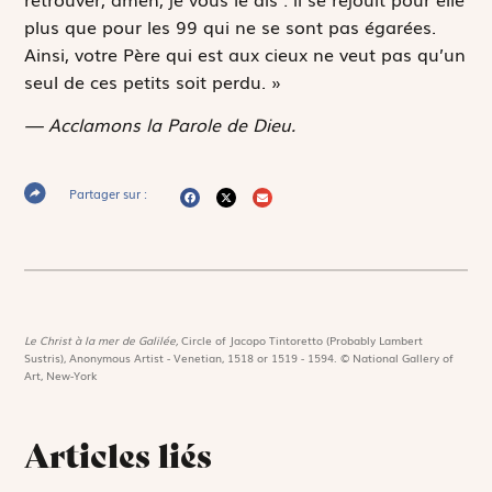
plus que pour les 99 qui ne se sont pas égarées.
Ainsi, votre Père qui est aux cieux ne veut pas qu’un
seul de ces petits soit perdu. »
— Acclamons la Parole de Dieu.
Partager sur :
Le Christ à la mer de Galilée,
Circle of Jacopo Tintoretto (Probably Lambert
Sustris), Anonymous Artist - Venetian, 1518 or 1519 - 1594. © National Gallery of
Art, New-York
Articles liés