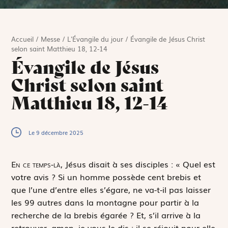
Accueil
/
Messe
/
L'Évangile du jour
/
Évangile de Jésus Christ
selon saint Matthieu 18, 12-14
Évangile de Jésus
Christ selon saint
Matthieu 18, 12-14
Le 9 décembre 2025
E
n ce temps-là,
Jésus disait à ses disciples : « Quel est
votre avis ? Si un homme possède cent brebis et
que l’une d’entre elles s’égare, ne va-t-il pas laisser
les 99 autres dans la montagne pour partir à la
recherche de la brebis égarée ? Et, s’il arrive à la
retrouver, amen, je vous le dis : il se réjouit pour elle