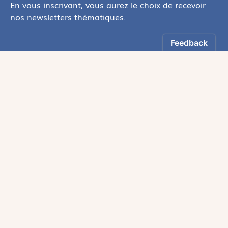
En vous inscrivant, vous aurez le choix de recevoir
nos newsletters thématiques.
Les informations recueillies sur ce formulaire sont enregistrées par
Magnificat Sas
.
Vous pouvez exercer votre droit d'accès aux données vous concernant en
vous adressant à :
rgpd@magnificat.fr
ou
cliquez ici
.
*
S'inscrire