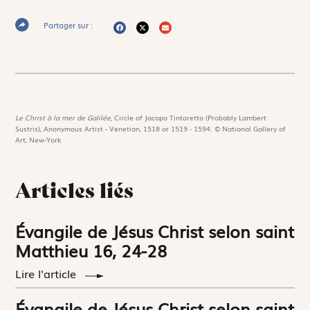
Partager sur :
Le Christ à la mer de Galilée,
Circle of Jacopo Tintoretto (Probably Lambert
Sustris), Anonymous Artist - Venetian, 1518 or 1519 - 1594. © National Gallery of
Art, New-York
Articles liés
Évangile de Jésus Christ selon saint
Matthieu 16, 24-28
Lire l'article
Évangile de Jésus Christ selon saint