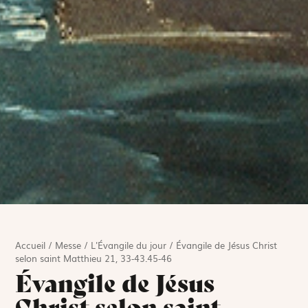
Accueil
/
Messe
/
L'Évangile du jour
/
Évangile de Jésus Christ
selon saint Matthieu 21, 33-43.45-46
Évangile de Jésus
Christ selon saint