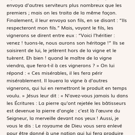
envoya d’autres serviteurs plus nombreux que les
premiers ; mais on les traita de la même façon.
Finalement, il leur envoya son fils, en se disant : “Ils
respecteront mon fils.” Mais, voyant le fils, les
vignerons se dirent entre eux : “Voici l’héritier :
venez ! tuons-le, nous aurons son héritage !” Ils se
saisirent de lui, le jetèrent hors de la vigne et le
tuèrent. Eh bien ! quand le maître de la vigne
viendra, que fera-t-il à ces vignerons ? » On lui
répond : « Ces misérables, il les fera périr
misérablement. Il louera la vigne à d’autres
vignerons, qui lui en remettront le produit en temps
voulu. » Jésus leur dit : « N’avez-vous jamais lu dans
les Écritures :
La pierre qu’ont rejetée les bâtisseurs
est devenue la pierre d’angle
: c’est là l’œuvre du
Seigneur, la merveille devant nos yeux
!
Aussi, je
vous le dis : Le royaume de Dieu vous sera enlevé
pour être donné à une nation qui lui fera produire