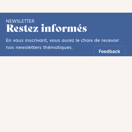
NEWSLETTER
Restez informés
En vous inscrivant, vous aurez le choix de recevoir
nos newsletters thématiques.
Les informations recueillies sur ce formulaire sont enregistrées par
Magnificat Sas
.
Vous pouvez exercer votre droit d'accès aux données vous concernant en
vous adressant à :
rgpd@magnificat.fr
ou
cliquez ici
.
*
S'inscrire