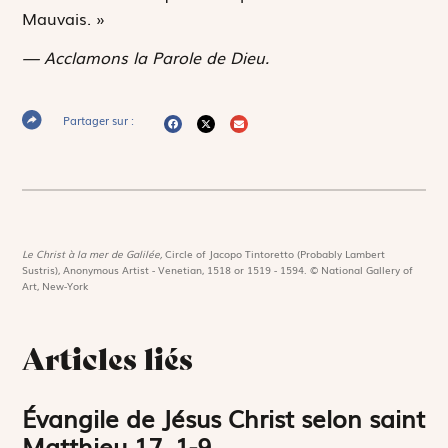
Mauvais. »
— Acclamons la Parole de Dieu.
Partager sur :
Le Christ à la mer de Galilée,
Circle of Jacopo Tintoretto (Probably Lambert
Sustris), Anonymous Artist - Venetian, 1518 or 1519 - 1594. © National Gallery of
Art, New-York
Articles liés
Évangile de Jésus Christ selon saint
Matthieu 17, 1-9