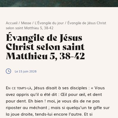
Accueil
/
Messe
/
L'Évangile du jour
/
Évangile de Jésus Christ
selon saint Matthieu 5, 38-42
Évangile de Jésus
Christ selon saint
Matthieu 5, 38-42
Le 15 juin 2026
E
n ce temps-là,
Jésus disait à ses disciples : « Vous
avez appris qu’il a été dit :
Œil pour œil
, et
dent
pour dent
. Eh bien ! moi, je vous dis de ne pas
riposter au méchant ; mais si quelqu’un te gifle sur
la joue droite, tends-lui encore l’autre. Et si