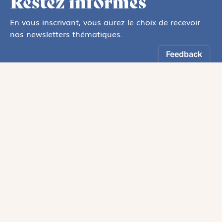
Restez informés
En vous inscrivant, vous aurez le choix de recevoir
nos newsletters thématiques.
Les informations recueillies sur ce formulaire sont enregistrées par
Magnificat Sas
.
Vous pouvez exercer votre droit d'accès aux données vous concernant en
vous adressant à :
rgpd@magnificat.fr
ou
cliquez ici
.
*
S'inscrire