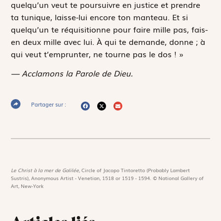
quelqu’un veut te poursuivre en justice et prendre
ta tunique, laisse-lui encore ton manteau. Et si
quelqu’un te réquisitionne pour faire mille pas, fais-
en deux mille avec lui. À qui te demande, donne ; à
qui veut t’emprunter, ne tourne pas le dos ! »
— Acclamons la Parole de Dieu.
Partager sur :
Le Christ à la mer de Galilée,
Circle of Jacopo Tintoretto (Probably Lambert
Sustris), Anonymous Artist - Venetian, 1518 or 1519 - 1594. © National Gallery of
Art, New-York