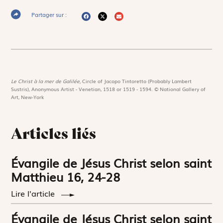
Partager sur :
Le Christ à la mer de Galilée,
Circle of Jacopo Tintoretto (Probably Lambert
Sustris), Anonymous Artist - Venetian, 1518 or 1519 - 1594. © National Gallery of
Art, New-York
Articles liés
Évangile de Jésus Christ selon saint
Matthieu 16, 24-28
Lire l'article
Évangile de Jésus Christ selon saint