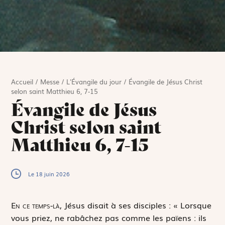
Accueil
/
Messe
/
L'Évangile du jour
/
Évangile de Jésus Christ
selon saint Matthieu 6, 7-15
Évangile de Jésus
Christ selon saint
Matthieu 6, 7-15
Le 18 juin 2026
E
n ce temps-là,
Jésus disait à ses disciples : « Lorsque
vous priez, ne rabâchez pas comme les païens : ils