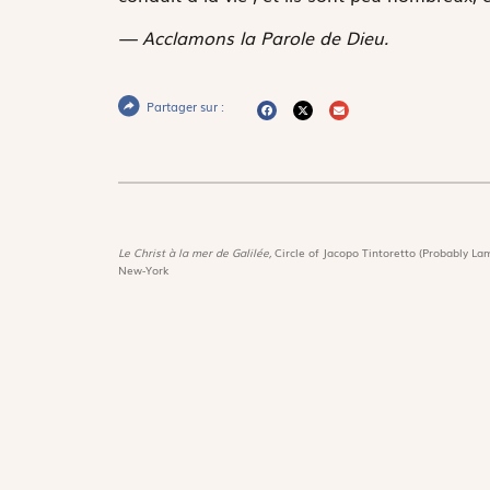
— Acclamons la Parole de Dieu.
Partager sur :
Le Christ à la mer de Galilée,
Circle of Jacopo Tintoretto (Probably Lam
New-York