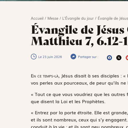
Accueil
/
Messe
/
L'Évangile du jour
/
Évangile de Jésus
Évangile de Jésus 
Matthieu 7, 6.12-
Le 23 juin 2026
Partager sur :
E
n ce temps-là,
Jésus disait à ses disciples : 
vos perles aux pourceaux, de peur qu’ils ne 
« Tout ce que vous voudriez que les autres fa
que disent la Loi et les Prophètes.
« Entrez par la porte étroite. Elle est grande,
et ils sont nombreux, ceux qui s’y engagent. M
conduit à la vie ; et ils sont peu nombreux, c