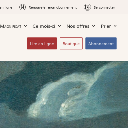
en ligne
Renouveler mon abonnement
Se connecter
Magnificat
Ce mois-ci
Nos offres
Prier
Lire en ligne
Boutique
Abonnement