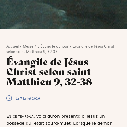
Accueil
/
Messe
/
L'Évangile du jour
/
Évangile de Jésus Christ
selon saint Matthieu 9, 32-38
Évangile de Jésus
Christ selon saint
Matthieu 9, 32-38
Le 7 juillet 2026
E
n ce temps-là,
voici qu’on présenta à Jésus un
possédé qui était sourd-muet. Lorsque le démon