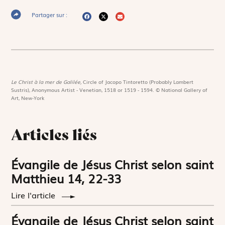
Partager sur :
Le Christ à la mer de Galilée,
Circle of Jacopo Tintoretto (Probably Lambert
Sustris), Anonymous Artist - Venetian, 1518 or 1519 - 1594. © National Gallery of
Art, New-York
Articles liés
Évangile de Jésus Christ selon saint
Matthieu 14, 22-33
Lire l'article
Évangile de Jésus Christ selon saint