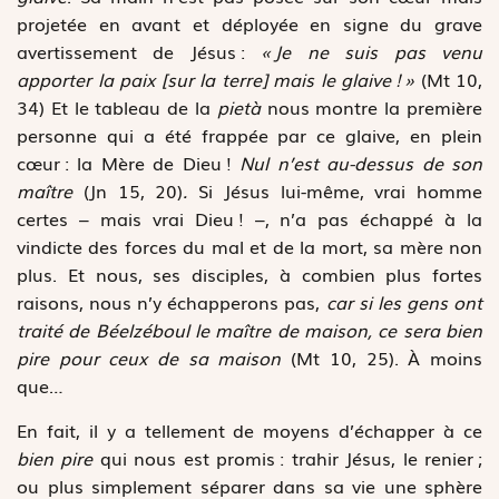
projetée en avant et déployée en signe du grave
avertissement de Jésus :
« Je ne suis pas venu
apporter la paix [sur la terre] mais le glaive ! »
(Mt 10,
34) Et le tableau de la
pietà
nous montre la première
personne qui a été frappée par ce glaive, en plein
cœur : la Mère de Dieu !
Nul n’est au-dessus de son
maître
(Jn 15, 20)
.
Si Jésus lui-même, vrai homme
certes – mais vrai Dieu ! –, n’a pas échappé à la
vindicte des forces du mal et de la mort, sa mère non
plus. Et nous, ses disciples, à combien plus fortes
raisons, nous n’y échapperons pas,
car si les gens ont
traité de Béelzéboul le maître de maison, ce sera bien
pire pour ceux de sa maison
(Mt 10, 25). À moins
que…
En fait, il y a tellement de moyens d’échapper à ce
bien pire
qui nous est promis : trahir Jésus, le renier ;
ou plus simplement séparer dans sa vie une sphère