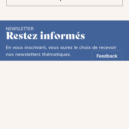
NEWSLETTER
Restez informés
En vous inscrivant, vous aurez le choix de recevoir
nos newsletters thématiques.
Les informations recueillies sur ce formulaire sont enregistrées par
Magnificat Sas
.
Vous pouvez exercer votre droit d'accès aux données vous concernant en
vous adressant à :
rgpd@magnificat.fr
ou
cliquez ici
.
*