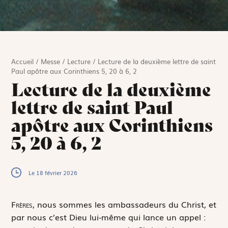
Accueil
/
Messe
/
Lecture
/
Lecture de la deuxième lettre de saint
Paul apôtre aux Corinthiens 5, 20 à 6, 2
Lecture de la deuxième
lettre de saint Paul
apôtre aux Corinthiens
5, 20 à 6, 2
Le 18 février 2026
F
rères,
nous sommes les ambassadeurs du Christ, et
par nous c’est Dieu lui-même qui lance un appel :