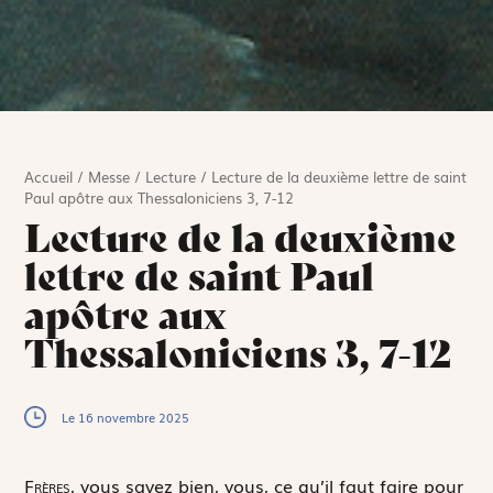
Accueil
/
Messe
/
Lecture
/
Lecture de la deuxième lettre de saint
Paul apôtre aux Thessaloniciens 3, 7-12
Lecture de la deuxième
lettre de saint Paul
apôtre aux
Thessaloniciens 3, 7-12
Le 16 novembre 2025
F
rères,
vous savez bien, vous, ce qu’il faut faire pour