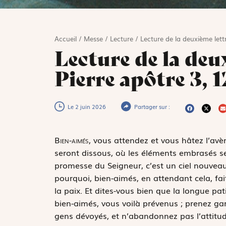
Accueil
/
Messe
/
Lecture
/
Lecture de la deuxième lett
Lecture de la deux
Pierre apôtre 3, 1
Le 2 juin 2026
Partager sur :
B
ien-aimés,
vous attendez et vous hâtez l’avè
seront dissous, où les éléments embrasés se
promesse du Seigneur, c’est un ciel nouveau 
pourquoi, bien-aimés, en attendant cela, fa
la paix. Et dites-vous bien que la longue pat
bien-aimés, vous voilà prévenus ; prenez ga
gens dévoyés, et n’abandonnez pas l’attitud