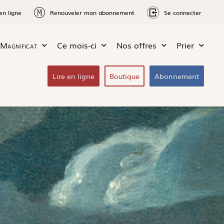
en ligne
Renouveler mon abonnement
Se connecter
Magnificat
Ce mois-ci
Nos offres
Prier
Lire en ligne
Boutique
Abonnement