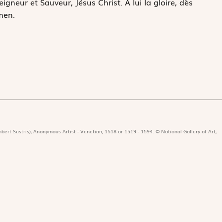
gneur et Sauveur, Jésus Christ. À lui la gloire, dès
men.
bert Sustris), Anonymous Artist - Venetian, 1518 or 1519 - 1594. © National Gallery of Art,