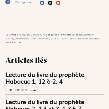
Partager sur :
Le Christ à la mer de Galilée,
Circle of Jacopo Tintoretto (Probably Lambert
Sustris), Anonymous Artist - Venetian, 1518 or 1519 - 1594. © National Gallery of
Art, New-York
Articles liés
Lecture du livre du prophète
Habacuc 1, 12 à 2, 4
Lire l'article
Lecture du livre du prophète
Nahoum 2, 1.3 et 3, 1-3.6-7