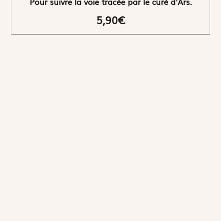
Pour suivre la voie tracée par le curé d'Ars.
5,90€
NEWSLETTER
Restez informés
En vous inscrivant, vous aurez le choix de recevoir
nos newsletters thématiques.
Les informations recueillies sur ce formulaire sont enregistrées par
Magnificat Sas
.
Vous pouvez exercer votre droit d'accès aux données vous concernant en
vous adressant à :
rgpd@magnificat.fr
ou
cliquez ici
.
*