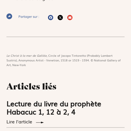
Partager sur :
Le Christ à la mer de Galilée,
Circle of Jacopo Tintoretto (Probably Lambert
Sustris), Anonymous Artist - Venetian, 1518 or 1519 - 1594. © National Gallery of
Art, New-York
Articles liés
Lecture du livre du prophète
Habacuc 1, 12 à 2, 4
Lire l'article