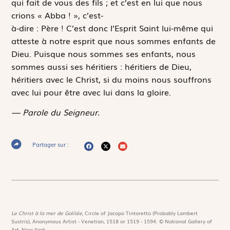
qui fait de vous des fils ; et c’est en lui que nous
crions
« Abba
! »
, c’est-
à-dire : Père ! C’est donc l’Esprit Saint lui-même qui
atteste à notre esprit que nous sommes enfants de
Dieu. Puisque nous sommes ses enfants, nous
sommes aussi ses héritiers : héritiers de Dieu,
héritiers avec le Christ, si du moins nous souffrons
avec lui pour être avec lui dans la gloire.
— Parole du Seigneur.
Partager sur :
Le Christ à la mer de Galilée,
Circle of Jacopo Tintoretto (Probably Lambert
Sustris), Anonymous Artist - Venetian, 1518 or 1519 - 1594. © National Gallery of
Art, New-York