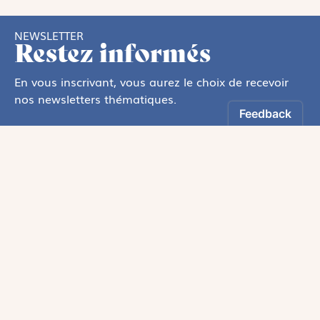
NEWSLETTER
Restez informés
En vous inscrivant, vous aurez le choix de recevoir
nos newsletters thématiques.
Les informations recueillies sur ce formulaire sont enregistrées par
Magnificat Sas
.
Vous pouvez exercer votre droit d'accès aux données vous concernant en
vous adressant à :
rgpd@magnificat.fr
ou
cliquez ici
.
*
S'inscrire