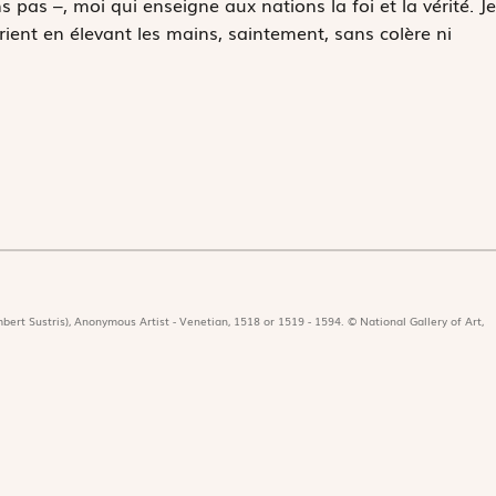
s pas –, moi qui enseigne aux nations la foi et la vérité. Je
ient en élevant les mains, saintement, sans colère ni
bert Sustris), Anonymous Artist - Venetian, 1518 or 1519 - 1594. © National Gallery of Art,