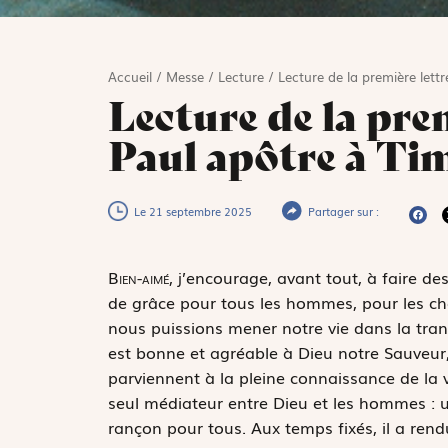
Accueil
/
Messe
/
Lecture
/
Lecture de la première lett
Lecture de la prem
Paul apôtre à Tim
Le 21 septembre 2025
Partager sur :
B
ien-aimé,
j’encourage, avant tout, à faire de
de grâce pour tous les hommes, pour les chef
nous puissions mener notre vie dans la tranqu
est bonne et agréable à Dieu notre Sauveur,
parviennent à la pleine connaissance de la vér
seul médiateur entre Dieu et les hommes : 
rançon pour tous. Aux temps fixés, il a rend