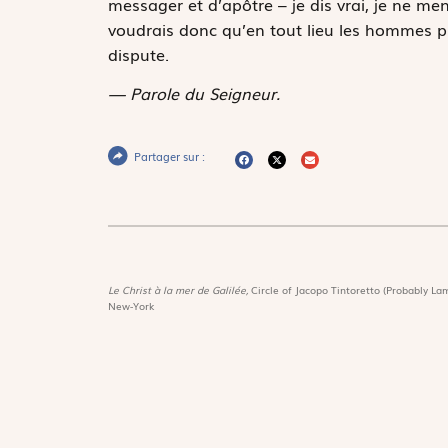
messager et d’apôtre – je dis vrai, je ne men
voudrais donc qu’en tout lieu les hommes pr
dispute.
— Parole du Seigneur.
Partager sur :
Le Christ à la mer de Galilée,
Circle of Jacopo Tintoretto (Probably Lam
New-York