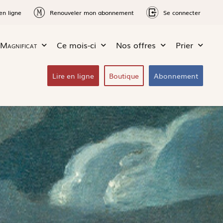
en ligne
Renouveler mon abonnement
Se connecter
Magnificat
Ce mois-ci
Nos offres
Prier
Lire en ligne
Boutique
Abonnement