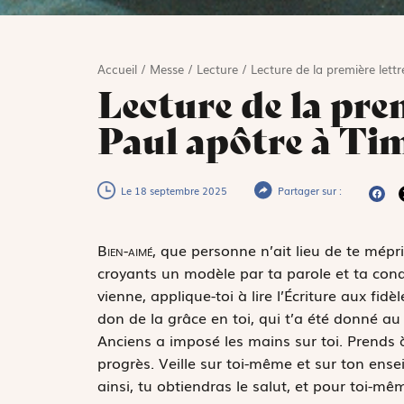
Accueil
/
Messe
/
Lecture
/
Lecture de la première lett
Lecture de la prem
Paul apôtre à Tim
Le 18 septembre 2025
Partager sur :
B
ien-aimé,
que personne n’ait lieu de te mépris
croyants un modèle par ta parole et ta condui
vienne, applique-toi à lire l’Écriture aux fidè
don de la grâce en toi, qui t’a été donné a
Anciens a imposé les mains sur toi. Prends à
progrès. Veille sur toi-même et sur ton ense
ainsi, tu obtiendras le salut, et pour toi-mê