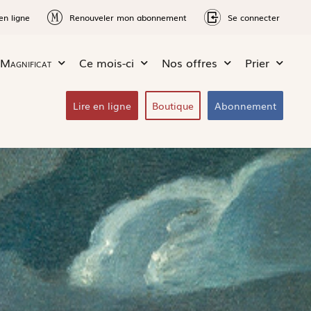
en ligne
Renouveler mon abonnement
Se connecter
Magnificat
Ce mois-ci
Nos offres
Prier
Lire en ligne
Boutique
Abonnement